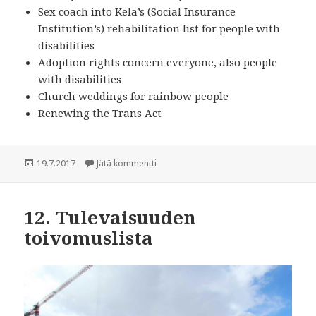
Sex coach into Kela’s (Social Insurance
Institution’s) rehabilitation list for people with
disabilities
Adoption rights concern everyone, also people
with disabilities
Church weddings for rainbow people
Renewing the Trans Act
Julkaistu
19.7.2017
Jätä kommentti
artikkeliin 12. Wish List For The Future
12. Tulevaisuuden
toivomuslista