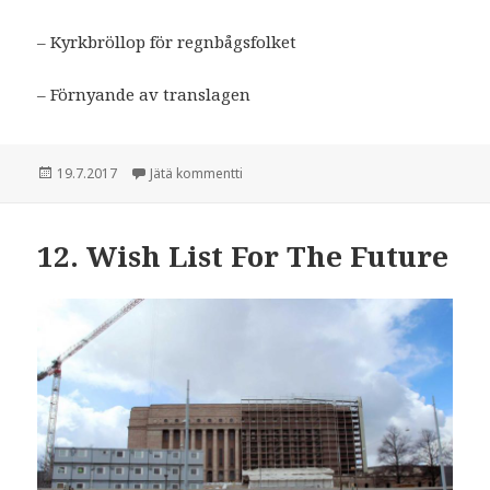
– Kyrkbröllop för regnbågsfolket
– Förnyande av translagen
Julkaistu
19.7.2017
Jätä kommentti
artikkeliin 12. Önskelista för framtiden
12. Wish List For The Future