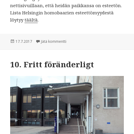
nettisivuillaan, että heidän paikkansa on esteetön.
Lista Helsingin homobaarien esteettömyydestä
löytyy
täältä
.
Julkaistu
17.7.2017
Jätä kommentti
artikkeliin 11. Vammaiset ihmiset
10. Fritt föränderligt