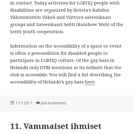
in contact. Today activities for LGBTIQ people with
disabilities are organized by HeSeta’s Kahden
Vähemmistön Väkeä and Viittova sateenkaari
groups and Sateenkaari Seitti (Rainbow Web) of the
Seitti youth cooperation.
Information on the accessibility of a space or event
is often a precondition for disabled people to
participate in LGBTIQ culture. Of the gay bars in
Helsinki only DTM mentions at its website that the
club is accessible. You will find a list describing the
accessibility of Helsinki’s gay bars
here
.
Julkaistu
17.7.2017
Jätä kommentti
artikkeliin 11. People With Disabilities
11. Vammaiset ihmiset