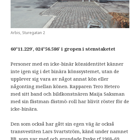
Arbis, Sturegatan 2
60°11.229′, 024°56.586′ i gropen i stenstaketet
Personer med en icke-binär könsidentitet känner
inte igen sig i det binära könssystemet, utan de
upplever sig vara av något annat kön eller
någonting mellan könen. Rapparen Tero Hetero
med sitt band och bildkonstnären Maija Saksman
med sin fästman-fästmö-roll har blivit röster för de
icke-binära.
Den som också har gått sin egen väg är också
transvestiten Lars Svartström, känd under namnet
BB, som var med och grundade Psyke rf 1968–69.