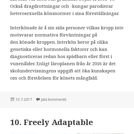
Också dragdrottningar och -kungar parodierar
heterosexuella könsnormer i sina föreställningar.
Interkönade är å sin sida personer vilkas kropp inte
motsvarar normativa förväntningar på
den könade kroppen. Interkön beror på olika
genetiska eller hormonella faktorer och kan
diagnosticeras redan hos spädbarn eller först i
vuxenålder. Enligt läroplanen från år 2016 är det
skolundervisningens uppgift att öka kunskapen
om och förståelsen för könets mångfald.
Julkaistu
15.7.2017
Jätä kommentti
artikkeliin 10. Fritt föränderligt
10. Freely Adaptable