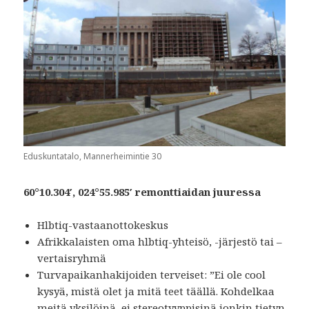
Eduskuntatalo, Mannerheimintie 30
60°10.304′, 024°55.985′ remonttiaidan juuressa
Hlbtiq-vastaanottokeskus
Afrikkalaisten oma hlbtiq-yhteisö, -järjestö tai –
vertaisryhmä
Turvapaikanhakijoiden terveiset: ”Ei ole cool
kysyä, mistä olet ja mitä teet täällä. Kohdelkaa
meitä yksilöinä, ei stereotyyppisinä jonkin tietyn