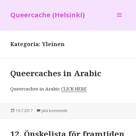
Queercache (Helsinki)
VALIKKO
JA
VIMPAIMET
Kategoria:
Yleinen
Queercaches in Arabic
Queercaches in Arabic
CLICK HERE
Julkaistu
19.7.2017
Jätä kommentti
artikkeliin Queercaches in Arabic
12. Önskelista för framtiden