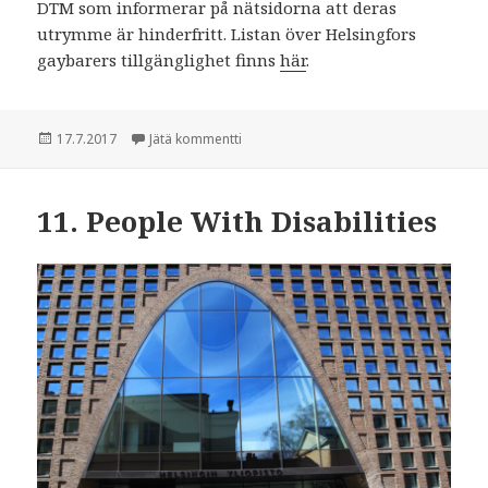
DTM som informerar på nätsidorna att deras
utrymme är hinderfritt. Listan över Helsingfors
gaybarers tillgänglighet finns
här
.
Julkaistu
17.7.2017
Jätä kommentti
artikkeliin 11. Funktionsnedsatta perso
11. People With Disabilities