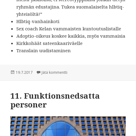
ryhmän edustajina. Tukea suomalaiselta hlbtiq-
yhteisöltä!”
Hlbtiq-vanhainkoti
Sex coach Kelan vammaisten kuntoutuslistalle
Adoptio-oikeus koskee kaikkia, myös vammaisia
Kirkkohäät sateenkaariväelle
Translain uudistaminen
Julkaistu
19.7.2017
Jätä kommentti
artikkeliin 12. Tulevaisuuden toivomusli
11. Funktionsnedsatta
personer