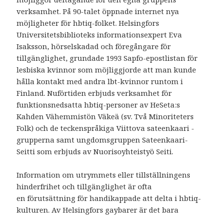
verksamhet. På 90-talet öppnade internet nya
möjligheter för hbtiq-folket. Helsingfors
Universitetsbiblioteks informationsexpert Eva
Isaksson, hörselskadad och föregångare för
tillgänglighet, grundade 1993 Sapfo-epostlistan för
lesbiska kvinnor som möjliggjorde att man kunde
hålla kontakt med andra lbt-kvinnor runtom i
Finland. Nuförtiden erbjuds verksamhet för
funktionsnedsatta hbtiq-personer av HeSeta:s
Kahden Vähemmistön Väkeä (sv. Två Minoriteters
Folk) och de teckenspråkiga Viittova sateenkaari -
grupperna samt ungdomsgruppen Sateenkaari-
Seitti som erbjuds av Nuorisoyhteistyö Seiti.
Information om utrymmets eller tillställningens
hinderfrihet och tillgänglighet är ofta
en förutsättning för handikappade att delta i hbtiq-
kulturen. Av Helsingfors gaybarer är det bara