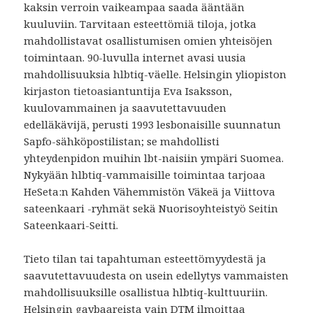
kaksin verroin vaikeampaa saada ääntään
kuuluviin. Tarvitaan esteettömiä tiloja, jotka
mahdollistavat osallistumisen omien yhteisöjen
toimintaan. 90-luvulla internet avasi uusia
mahdollisuuksia hlbtiq-väelle. Helsingin yliopiston
kirjaston tietoasiantuntija Eva Isaksson,
kuulovammainen ja saavutettavuuden
edelläkävijä, perusti 1993 lesbonaisille suunnatun
Sapfo-sähköpostilistan; se mahdollisti
yhteydenpidon muihin lbt-naisiin ympäri Suomea.
Nykyään hlbtiq-vammaisille toimintaa tarjoaa
HeSeta:n Kahden Vähemmistön Väkeä ja Viittova
sateenkaari -ryhmät sekä Nuorisoyhteistyö Seitin
Sateenkaari-Seitti.
Tieto tilan tai tapahtuman esteettömyydestä ja
saavutettavuudesta on usein edellytys vammaisten
mahdollisuuksille osallistua hlbtiq-kulttuuriin.
Helsingin gaybaareista vain DTM ilmoittaa