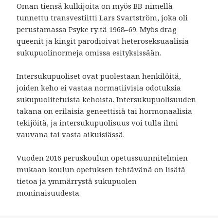
Oman tiensä kulkijoita on myös BB-nimellä
tunnettu transvestiitti Lars Svartström, joka oli
perustamassa Psyke ry:tä 1968–69. Myös drag
queenit ja kingit parodioivat heteroseksuaalisia
sukupuolinormeja omissa esityksissään.
Intersukupuoliset ovat puolestaan henkilöitä,
joiden keho ei vastaa normatiivisia odotuksia
sukupuolitetuista kehoista. Intersukupuolisuuden
takana on erilaisia geneettisiä tai hormonaalisia
tekijöitä, ja intersukupuolisuus voi tulla ilmi
vauvana tai vasta aikuisiässä.
Vuoden 2016 peruskoulun opetussuunnitelmien
mukaan koulun opetuksen tehtävänä on lisätä
tietoa ja ymmärrystä sukupuolen
moninaisuudesta.